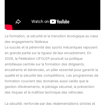
La formation, la sécurité et la transition écologique au cœur
des engagements fédéraux
Le succès et la pérennité des sports mécaniques reposent
en grande partie sur la rigueur de leur encadrement. En
2026, la Fédération UFOLEP poursuit sa politique
ambitieuse centrée sur la formation des dirigeants,
encadrants et bénévoles, un pilier essentiel pour garantir la
qualité et la sécurité des compétitions. Les programmes de
formation couvrent des domaines aussi variés que la
gestion d’événements, le pilotage sécurisé, la prévention
des risques et la maîtrise technique des véhicules.
La sécurité, renforcée par des réglementations strictes et