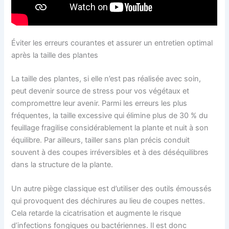
Éviter les erreurs courantes et assurer un entretien optimal
après la taille des plantes
La taille des plantes, si elle n’est pas réalisée avec soin,
peut devenir source de stress pour vos végétaux et
compromettre leur avenir. Parmi les erreurs les plus
fréquentes, la taille excessive qui élimine plus de 30 % du
feuillage fragilise considérablement la plante et nuit à son
équilibre. Par ailleurs, tailler sans plan précis conduit
souvent à des coupes irréversibles et à des déséquilibres
dans la structure de la plante.
Un autre piège classique est d’utiliser des outils émoussés
qui provoquent des déchirures au lieu de coupes nettes.
Cela retarde la cicatrisation et augmente le risque
d’infections fongiques ou bactériennes. Il est donc