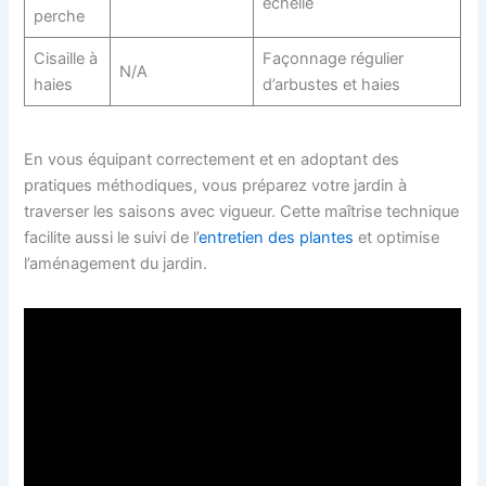
échelle
perche
Cisaille à
Façonnage régulier
N/A
haies
d’arbustes et haies
En vous équipant correctement et en adoptant des
pratiques méthodiques, vous préparez votre jardin à
traverser les saisons avec vigueur. Cette maîtrise technique
facilite aussi le suivi de l’
entretien des plantes
et optimise
l’aménagement du jardin.