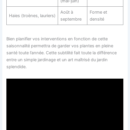
(mai-juin)
Août à
Forme et
Haies (troènes, lauriers)
septembre
densité
Bien planifier vos interventions en fonction de cette
saisonnalité permettra de garder vos plantes en pleine
santé toute l’année. Cette subtilité fait toute la différence
entre un simple jardinage et un art maîtrisé du jardin
splendide.