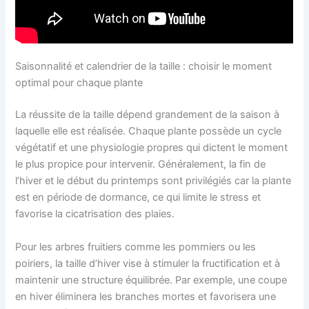
Saisonnalité et calendrier de la taille : choisir le moment
optimal pour chaque plante
La réussite de la taille dépend grandement de la saison à
laquelle elle est réalisée. Chaque plante possède un cycle
végétatif et une physiologie propres qui dictent le moment
le plus propice pour intervenir. Généralement, la fin de
l’hiver et le début du printemps sont privilégiés car la plante
est en période de dormance, ce qui limite le stress et
favorise la cicatrisation des plaies.
Pour les arbres fruitiers comme les pommiers ou les
poiriers, la taille d’hiver vise à stimuler la fructification et à
maintenir une structure équilibrée. Par exemple, une coupe
en hiver éliminera les branches mortes et favorisera une