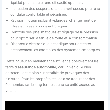
liquide) pour assurer une efficacité optimale.
Inspection des suspensions et amortisseurs pour une
conduite confortable et sécurisée.
Révision moteur incluant vidanges, changement de
filtres et mises à jour électroniques.
Contrôle des pneumatiques et réglage de la pression
pour optimiser la tenue de route et la consommation.
Diagnostic électronique périodique pour détecter
précocement les anomalies des systèmes embarqués.
Cette rigueur en maintenance influence positivement les
tarifs d’
assurance automobile
, car un véhicule bien
entretenu est moins susceptible de provoquer des
sinistres. Pour les propriétaires, cela se traduit par des
économies sur le long terme et une sérénité accrue au
volant.