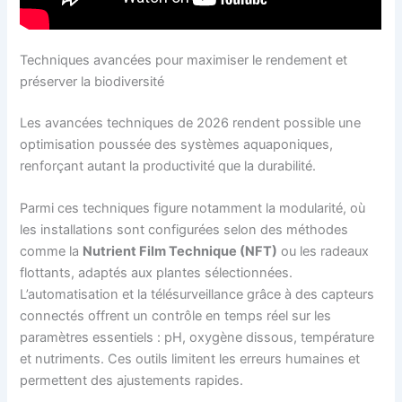
Techniques avancées pour maximiser le rendement et
préserver la biodiversité
Les avancées techniques de 2026 rendent possible une
optimisation poussée des systèmes aquaponiques,
renforçant autant la productivité que la durabilité.
Parmi ces techniques figure notamment la modularité, où
les installations sont configurées selon des méthodes
comme la
Nutrient Film Technique (NFT)
ou les radeaux
flottants, adaptés aux plantes sélectionnées.
L’automatisation et la télésurveillance grâce à des capteurs
connectés offrent un contrôle en temps réel sur les
paramètres essentiels : pH, oxygène dissous, température
et nutriments. Ces outils limitent les erreurs humaines et
permettent des ajustements rapides.