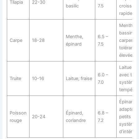
Tilapia
22-30
basilic
7.5
croissan
rapide
Menthe 
bassin d
Menthe,
6.5 –
Carpe
18-28
carpes,
épinard
7.5
tolérance
élevée
Laitue fr
6.0 –
avec trui
Truite
10-16
Laitue, fraise
7.0
système
tempéré
Épinard
adapté à
Poisson
Épinard,
6.8 –
20-24
petits
rouge
coriandre
7.2
système
d’intérieu