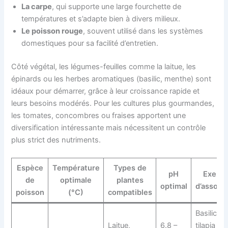
La carpe
, qui supporte une large fourchette de
températures et s’adapte bien à divers milieux.
Le poisson rouge
, souvent utilisé dans les systèmes
domestiques pour sa facilité d’entretien.
Côté végétal, les légumes-feuilles comme la laitue, les
épinards ou les herbes aromatiques (basilic, menthe) sont
idéaux pour démarrer, grâce à leur croissance rapide et
leurs besoins modérés. Pour les cultures plus gourmandes,
les tomates, concombres ou fraises apportent une
diversification intéressante mais nécessitent un contrôle
plus strict des nutriments.
Espèce
Température
Types de
pH
Exemp
de
optimale
plantes
optimal
d’associa
poisson
(°C)
compatibles
Basilic a
Laitue,
6.8 –
tilapia po