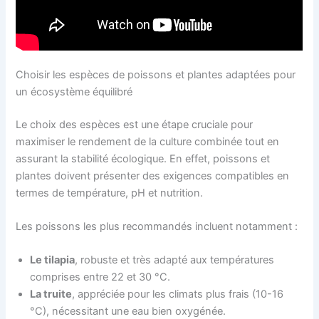
Choisir les espèces de poissons et plantes adaptées pour
un écosystème équilibré
Le choix des espèces est une étape cruciale pour
maximiser le rendement de la culture combinée tout en
assurant la stabilité écologique. En effet, poissons et
plantes doivent présenter des exigences compatibles en
termes de température, pH et nutrition.
Les poissons les plus recommandés incluent notamment :
Le tilapia
, robuste et très adapté aux températures
comprises entre 22 et 30 °C.
La truite
, appréciée pour les climats plus frais (10-16
°C), nécessitant une eau bien oxygénée.