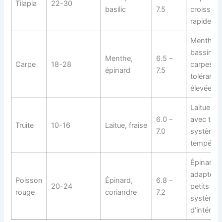
Tilapia
22-30
basilic
7.5
croissan
rapide
Menthe 
bassin d
Menthe,
6.5 –
Carpe
18-28
carpes,
épinard
7.5
tolérance
élevée
Laitue fr
6.0 –
avec trui
Truite
10-16
Laitue, fraise
7.0
système
tempéré
Épinard
adapté à
Poisson
Épinard,
6.8 –
20-24
petits
rouge
coriandre
7.2
système
d’intérieu