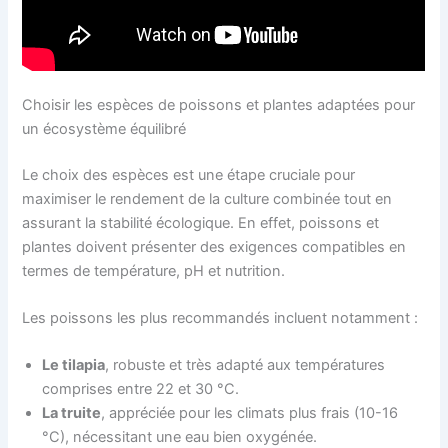
Choisir les espèces de poissons et plantes adaptées pour
un écosystème équilibré
Le choix des espèces est une étape cruciale pour
maximiser le rendement de la culture combinée tout en
assurant la stabilité écologique. En effet, poissons et
plantes doivent présenter des exigences compatibles en
termes de température, pH et nutrition.
Les poissons les plus recommandés incluent notamment :
Le tilapia
, robuste et très adapté aux températures
comprises entre 22 et 30 °C.
La truite
, appréciée pour les climats plus frais (10-16
°C), nécessitant une eau bien oxygénée.