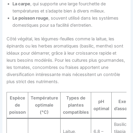
La carpe
, qui supporte une large fourchette de
températures et s’adapte bien à divers milieux.
Le poisson rouge
, souvent utilisé dans les systèmes
domestiques pour sa facilité d’entretien.
Côté végétal, les légumes-feuilles comme la laitue, les
épinards ou les herbes aromatiques (basilic, menthe) sont
idéaux pour démarrer, grâce à leur croissance rapide et
leurs besoins modérés. Pour les cultures plus gourmandes,
les tomates, concombres ou fraises apportent une
diversification intéressante mais nécessitent un contrôle
plus strict des nutriments.
Espèce
Température
Types de
pH
Exemp
de
optimale
plantes
optimal
d’associa
poisson
(°C)
compatibles
Basilic a
Laitue,
6.8 –
tilapia po