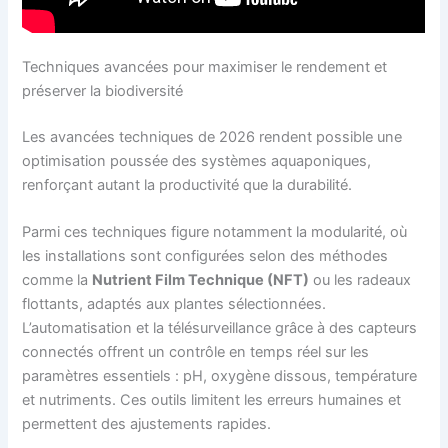
Techniques avancées pour maximiser le rendement et
préserver la biodiversité
Les avancées techniques de 2026 rendent possible une
optimisation poussée des systèmes aquaponiques,
renforçant autant la productivité que la durabilité.
Parmi ces techniques figure notamment la modularité, où
les installations sont configurées selon des méthodes
comme la
Nutrient Film Technique (NFT)
ou les radeaux
flottants, adaptés aux plantes sélectionnées.
L’automatisation et la télésurveillance grâce à des capteurs
connectés offrent un contrôle en temps réel sur les
paramètres essentiels : pH, oxygène dissous, température
et nutriments. Ces outils limitent les erreurs humaines et
permettent des ajustements rapides.